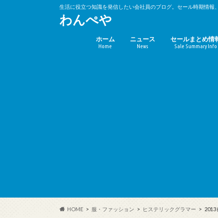
生活に役立つ知識を発信したい会社員のブログ。セール時期情報
わんぺや
ホーム
ニュース
セールまとめ情
Home
News
Sale Summary Info
バーゲンセール
キャンペーン時
(10%OFF)
HOME
服・ファッション
ヒステリックグラマー
20