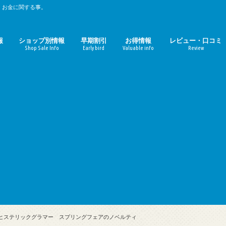
、お金に関する事。
報
ショップ別情報
早期割引
お得情報
レビュー・口コミ
Shop Sale Info
Early bird
Valuable info
Review
時期のまとめ
期のまとめ
ルミネ
マルイ（丸井）
パルコ
無印良品週間
東急ハンズ
ファミリーセール
ZOZOTOWN
ギルト
おせち料理
お中元
お歳暮
母の日
コーヒーチェーン店
映画館
定額サービス
Amazon
楽天
ガジェット
おせち料理レビュ
お取寄せ（ギルト
13ヒステリックグラマー スプリングフェアのノベルティ