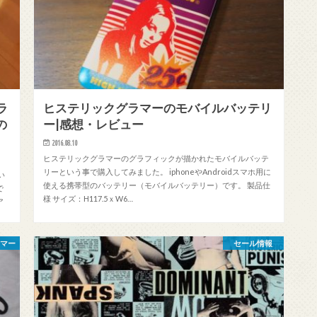
ラ
ヒステリックグラマーのモバイルバッテリ
の
ー|感想・レビュー
2016.08.10
ヒステリックグラマーのグラフィックが描かれたモバイルバッテ
リーという事で購入してみました。 iphoneやAndroidスマホ用に
い
使える携帯型のバッテリー（モバイルバッテリー）です。 製品仕
で
様 サイズ：H117.5ｘW6…
ア
ラマー
セール情報