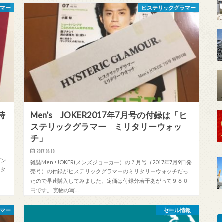
ラマー
ヒステリックグラマー
時
Men’s JOKER2017年7月号の付録は「ヒ
ステリックグラマー ミリタリーウォッ
チ」
）
2017.06.10
ゲン
雑誌Men’sJOKER(メンズジョーカー）の７月号（2017年7月9日発
スタ
売号）の付録がヒステリックグラマーのミリタリーウォッチだっ
たので早速購入してみました。定価は付録分若干あがって９８０
円です。 実物の写…
ラマー
セール情報