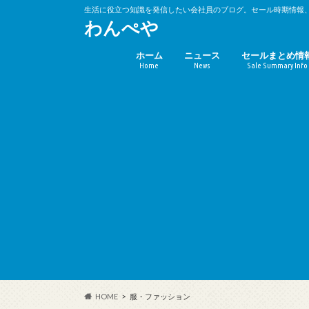
生活に役立つ知識を発信したい会社員のブログ。セール時期情報
わんぺや
ホーム
ニュース
セールまとめ情
Home
News
Sale Summary Info
バーゲンセール
キャンペーン時
(10%OFF)
HOME
服・ファッション