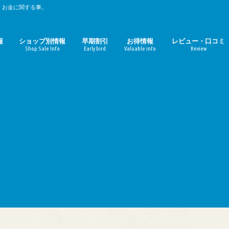
、お金に関する事。
報
ショップ別情報
早期割引
お得情報
レビュー・口コミ
Shop Sale Info
Early bird
Valuable info
Review
時期のまとめ
期のまとめ
ルミネ
マルイ（丸井）
パルコ
無印良品週間
東急ハンズ
ファミリーセール
ZOZOTOWN
ギルト
おせち料理
お中元
お歳暮
母の日
コーヒーチェーン店
映画館
定額サービス
Amazon
楽天
ガジェット
おせち料理レビュ
お取寄せ（ギルト