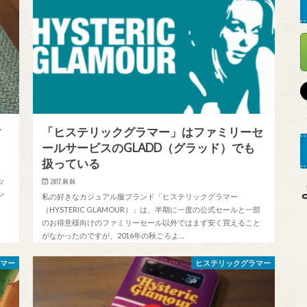
ィ
「ヒステリックグラマー」はファミリーセ
ールサービスのGLADD（グラッド）でも
扱っている
ッ
2017.04.06
ン
私の好きなカジュアル服ブランド「ヒステリックグラマー
。
（HYSTERIC GLAMOUR）」は、半期に一度の公式セールと一部
のお得意様向けのファミリーセール以外ではまず安く買えること
がなかったのですが、2016年の秋ごろよ…
ラマー
ヒステリックグラマー