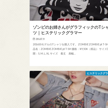
ゾンビのお姉さんがグラフィックのTシ
ツ｜ヒステリックグラマー
2016.07.19
2016SSモデルのTシャツを購入です。 ZOMBIE ZOMBIE pt T-S
品名：ZOMBIE ZOMBIE pt T-SH 価格：¥9,504 （税込） サイズ
開：S, M, L, XL サイズ 着丈 肩幅…
ヒステリックグ