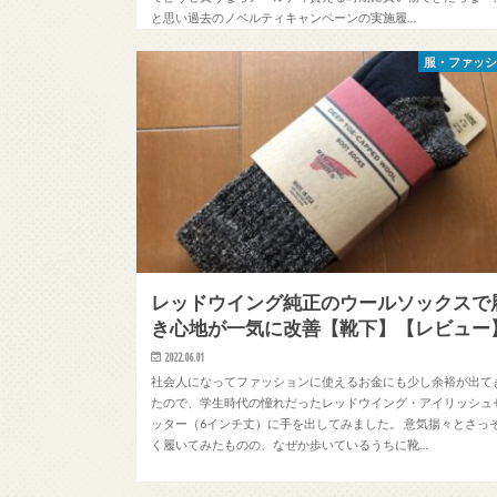
と思い過去のノベルティキャンペーンの実施履…
服・ファッ
レッドウイング純正のウールソックスで
き心地が一気に改善【靴下】【レビュー
2022.06.01
社会人になってファッションに使えるお金にも少し余裕が出て
たので、学生時代の憧れだったレッドウイング・アイリッシュ
ッター（6インチ丈）に手を出してみました。 意気揚々とさっ
く履いてみたものの、なぜか歩いているうちに靴…