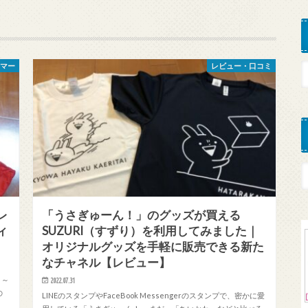
ラマー
レビュー・口コミ
レ
「うさぎゅーん！」のグッズが買える
ィ
SUZURI（すずり）を利用してみました｜
オリジナルグッズを手軽に販売できる新た
なチャネル【レビュー】
２～
2022.07.31
の
LINEのスタンプやFaceBook Messengerのスタンプで、密かに愛
、