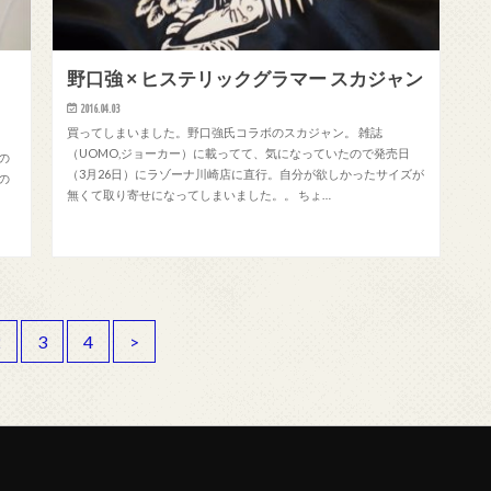
ス
野口強 × ヒステリックグラマー スカジャン
2016.04.03
買ってしまいました。野口強氏コラボのスカジャン。 雑誌
（UOMO,ジョーカー）に載ってて、気になっていたので発売日
の
（3月26日）にラゾーナ川崎店に直行。自分が欲しかったサイズが
の
無くて取り寄せになってしまいました。。 ちょ…
2
3
4
>