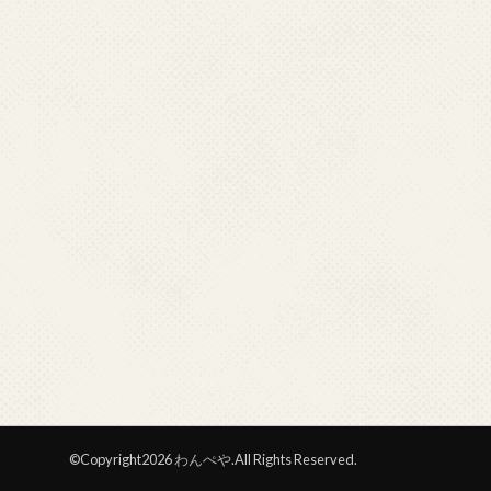
©Copyright2026
わんぺや
.All Rights Reserved.