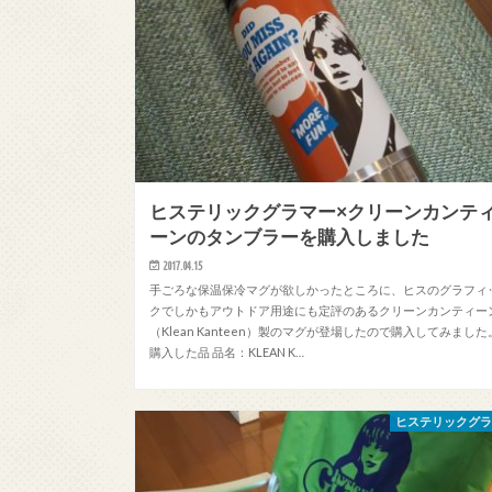
ヒステリックグラマー×クリーンカンテ
ーンのタンブラーを購入しました
2017.04.15
手ごろな保温保冷マグが欲しかったところに、ヒスのグラフィ
クでしかもアウトドア用途にも定評のあるクリーンカンティー
（Klean Kanteen）製のマグが登場したので購入してみました
購入した品 品名：KLEAN K…
ヒステリックグ