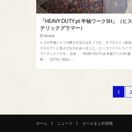
「HEAVY DUTY pt 半袖ワークSH」（ヒ
テリックグラマー）
2016.06.06
ヒスの半袖シャツの購入するのは久々です。 タブロイド（販促
カタログ）に良さげなのがありました。 ヒッコリーストライプ
ワークシャツです。 品名： HEAVY DUTY pt 半袖ワークSH 価
格： 23,760（税込）…
1
ホーム
ニュース
セールまとめ情報