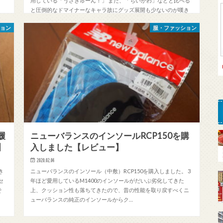
用している「うさぎゅーん！」 まだ、「ちいかわ」などと比べる
と圧倒的なドマイナーなキャラ故にグッズ展開も少ないのが嘆き
どころなのですが、公式サ…
ション
服・ファッション
履
ニューバランスのインソールRCP150を購
】
入しました【レビュー】
2020.02.04
き
ニューバランスのインソール（中敷）RCP150を購入しました。 3
セ
年ほど愛用しているM1400のインソールがだいぶ劣化してきた
そ
上、クッション性も落ちてきたので、昔の性能を取り戻すべくニ
ューバランスの純正のインソールからク…