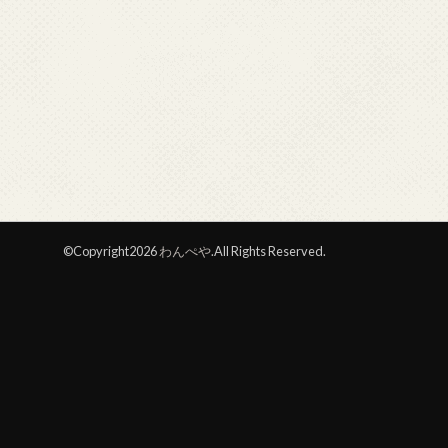
©Copyright2026
わんぺや
.All Rights Reserved.