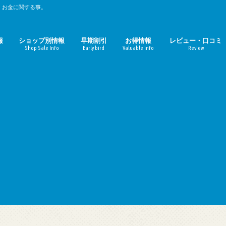
、お金に関する事。
報
ショップ別情報
早期割引
お得情報
レビュー・口コミ
Shop Sale Info
Early bird
Valuable info
Review
時期のまとめ
期のまとめ
ルミネ
マルイ（丸井）
パルコ
無印良品週間
東急ハンズ
ファミリーセール
ZOZOTOWN
ギルト
おせち料理
お中元
お歳暮
母の日
コーヒーチェーン店
映画館
定額サービス
Amazon
楽天
ガジェット
おせち料理レビュ
お取寄せ（ギルト