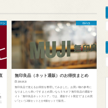
ペーン
ロハコ
直
無印良品（ネット通販）のお得技まとめ
2014.09.20
無印良品で使えるお得技を整理してみました。お買い物の参考に
なりましたら幸いです まとめ買いなら５％オフ 無印良品の通販サ
、
イト「無印良品ネットストア」では、通販サイト限定で”まとめ買
間
い”という2個セットとか4個セットで販売…
こ