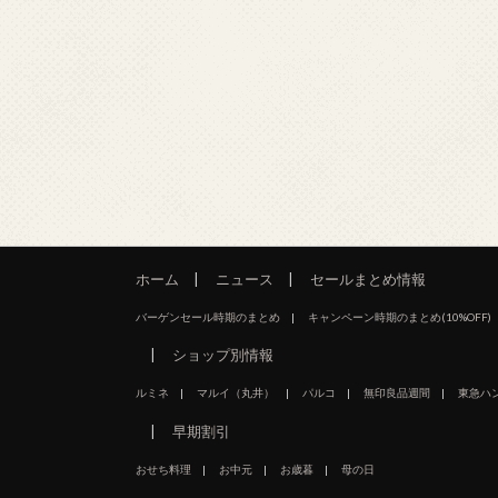
ホーム
ニュース
セールまとめ情報
バーゲンセール時期のまとめ
キャンペーン時期のまとめ(10%OFF)
ショップ別情報
ルミネ
マルイ（丸井）
パルコ
無印良品週間
東急ハ
早期割引
おせち料理
お中元
お歳暮
母の日