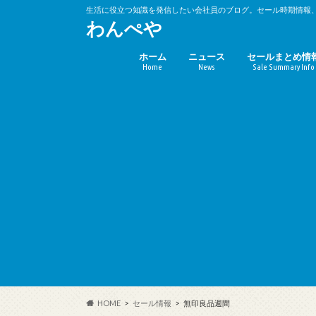
生活に役立つ知識を発信したい会社員のブログ。セール時期情報
わんぺや
ホーム
ニュース
セールまとめ情
Home
News
Sale Summary Info
バーゲンセール
キャンペーン時
(10%OFF)
HOME
セール情報
無印良品週間