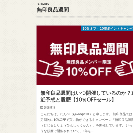
CATEGORY
無印良品週間
10％オフ・10倍ポイントキャン
無印良品週間はいつ開催しているのか？
近予想と履歴【10％OFFセール】
2026.03.16
こんにちは、わんぺ（@wanpe01）と申します。 無印良品では
定期的に10%OFFで買い物ができるキャンペーン「無印良品週
（むじるしりょうひんしゅうかん）」を開催しています。 けっ
うな頻度で開催されていて、1年を…