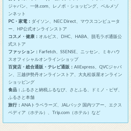
ジャパン、一休.com、レノボ・ショッピング、ベルメゾ
ンネット
PC・家電：
ダイソン、NEC Direct、マウスコンピュータ
ー、HP公式オンラインストア
コスメ・健康：
オルビス、DHC、HABA、脱毛ラボ通販公
式ストア
ファッション：
Farfetch、SSENSE、ニッセン、ミキハウ
スオフィシャルオンラインショップ
百貨店・総合通販・テレビ通販：
AliExpress、QVCジャパ
ン、三越伊勢丹オンラインストア、大丸松坂屋オンライン
ショッピング
食品：
ふるさと納税ふるなび、さとふる、ドミノ・ピザ、
ふるさと本舗
旅行：
ANAトラベラーズ、JALパック 国内ツアー、エクス
ペディア（ホテル）、Trip.com（ホテル）など