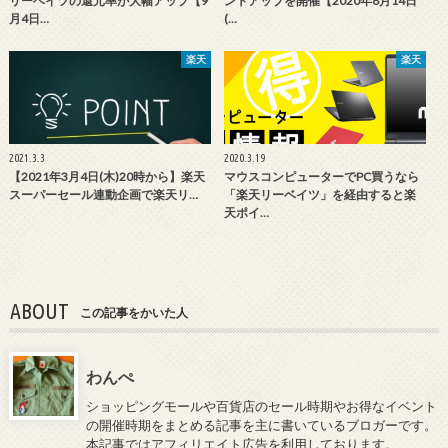
リーベイツの還元率が大幅アップ【9
ントアップを開催【2020年8月14日
月4日…
(…
楽天
楽天
2021.3.3
2020.3.19
【2021年3月4日(木)20時から】楽天
マウスコンピューターでPC買うなら
スーパーセール連動企画で楽天リ…
「楽天リーベイツ」を経由すると楽
天ポイ…
ABOUT
この記事をかいた人
わんぺ
ショッピングモールや百貨店のセール時期やお得なイベント
の開催時期をまとめる記事を主に書いているブロガーです。
本記事ではアフィリエイト広告を利用しております。