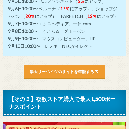
9月5日18:00〜
ベルメゾンネット（
5％
にアップ
）
9月6日10:00〜
ベルーナ（
17％
にアップ
）、ショップジ
ャパン（
20％
にアップ
）、FARFETCH（
12％
にアップ
）
9月7日10:00〜
エクスペディア、一休.com
9月8日10:00〜
さとふる、グルーポン
9月9日10:00〜
マウスコンピューター、HP
9月10日10:00〜
レノボ、NECダイレクト
楽天リーベイツのサイトを確認する
【その３】複数ストア購入で最大1,500ボー
ナスポイント