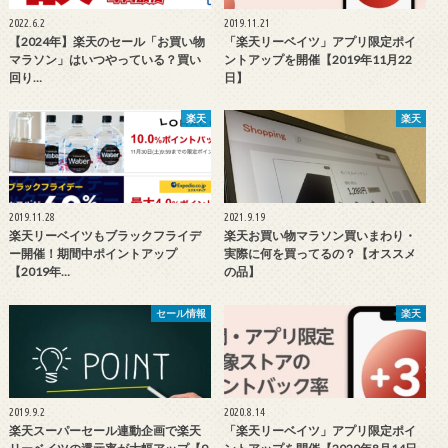
2022.6.2
2019.11.21
【2024年】楽天のセール「お買い物
「楽天リーベイツ」アプリ限定ポイ
マラソン」はいつやっている？買い
ントアップを開催【2019年11月22
回り…
日】
楽天
楽天
2019.11.28
2021.9.19
楽天リーベイツもブラックフライデ
楽天お買い物マラソン買いまわり・
ー開催！期間中ポイントアップ
実際に何を買ってるの？【オススメ
【2019年…
の品】
セール情報
楽天
2019.9.2
2020.8.14
楽天スーパーセール連動企画で楽天
「楽天リーベイツ」アプリ限定ポイ