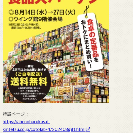
特設ページ：
https://abenoharukas.d-
kintetsu.co.jp/cotolab/4/202408gift.html