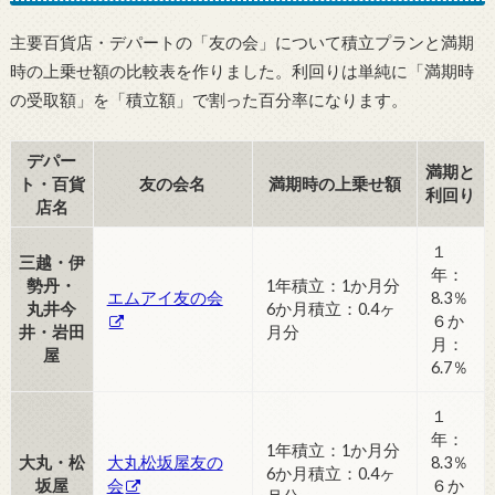
主要百貨店・デパートの「友の会」について積立プランと満期
時の上乗せ額の比較表を作りました。利回りは単純に「満期時
の受取額」を「積立額」で割った百分率になります。
デパー
満期と
ト・百貨
友の会名
満期時の上乗せ額
利回り
店名
１
三越・伊
年：
勢丹・
1年積立：1か月分
エムアイ友の会
8.3％
丸井今
6か月積立：0.4ヶ
６か
井・岩田
月分
月：
屋
6.7％
１
年：
1年積立：1か月分
大丸・松
大丸松坂屋友の
8.3％
6か月積立：0.4ヶ
坂屋
会
６か