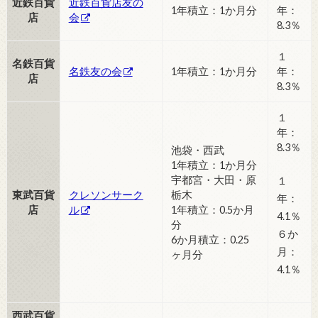
近鉄百貨
近鉄百貨店友の
1年積立：1か月分
年：
店
会
8.3％
１
名鉄百貨
名鉄友の会
1年積立：1か月分
年：
店
8.3％
１
年：
8.3％
池袋・西武
1年積立：1か月分
宇都宮・大田・原
１
東武百貨
クレソンサーク
栃木
年：
店
ル
1年積立：0.5か月
4.1％
分
６か
6か月積立：0.25
月：
ヶ月分
4.1％
西武百貨