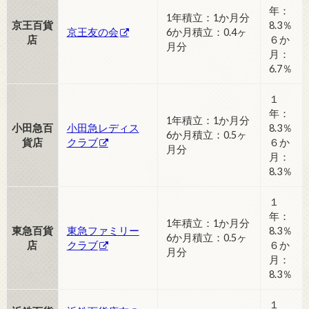
年：
1年積立：1か月分
京王百貨
8.3％
京王友の会
6か月積立：0.4ヶ
店
６か
月分
月：
6.7％
１
年：
1年積立：1か月分
小田急百
小田急レディス
8.3％
6か月積立：0.5ヶ
貨店
クラブ
６か
月分
月：
8.3％
１
年：
1年積立：1か月分
東急百貨
東急ファミリー
8.3％
6か月積立：0.5ヶ
店
クラブ
６か
月分
月：
8.3％
１