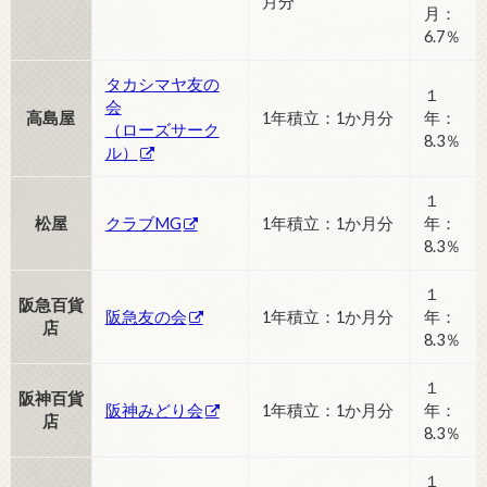
月分
月：
6.7％
タカシマヤ友の
１
会
高島屋
1年積立：1か月分
年：
（ローズサーク
8.3％
ル）
１
松屋
クラブMG
1年積立：1か月分
年：
8.3％
１
阪急百貨
阪急友の会
1年積立：1か月分
年：
店
8.3％
１
阪神百貨
阪神みどり会
1年積立：1か月分
年：
店
8.3％
１