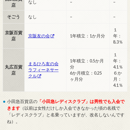
なし
–
–
店
そごう
なし
–
–
１
京阪百貨
京阪友の会
1年積立：1か月分
年：
店
8.3％
１
1年積立：0.5か月
年：
まるひろ友の会
丸広百貨
分
4.1％
ラフィーネサー
店
6か月積立：0.25
６か
クル
ヶ月分
月：
4.1％
小田急百貨店の
「小田急レディスクラブ」は男性でも入会で
きます
（以前は女性だけしか入会できなかった頃の名残で
「レディスクラブ」と名乗っていますが、改名しないんです
ね）。