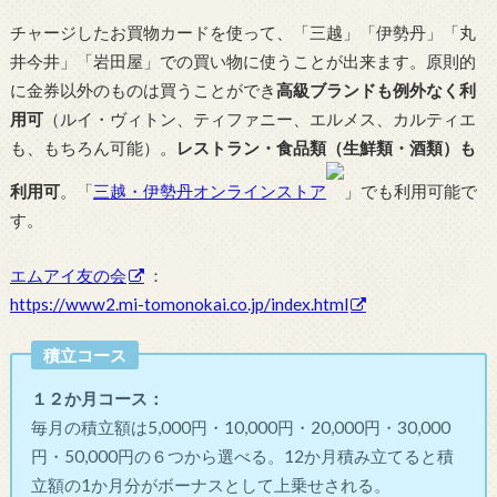
チャージしたお買物カードを使って、「三越」「伊勢丹」「丸
井今井」「岩田屋」での買い物に使うことが出来ます。原則的
に金券以外のものは買うことができ
高級ブランドも例外なく利
用可
（ルイ・ヴィトン、ティファニー、エルメス、カルティエ
も、もちろん可能）。
レストラン・食品類（生鮮類・酒類）も
利用可
。「
三越・伊勢丹オンラインストア
」でも利用可能で
す。
エムアイ友の会
：
https://www2.mi-tomonokai.co.jp/index.html
積立コース
１２か月コース：
毎月の積立額は5,000円・10,000円・20,000円・30,000
円・50,000円の６つから選べる。12か月積み立てると積
立額の1か月分がボーナスとして上乗せされる。