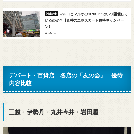
マルコとマルオの10%OFFはいつ開催して
いるのか？【丸井のエポスカード優待キャンペー
ン】
2026.03.15
デパート・百貨店 各店の「友の会」 優待
内容比較
三越・伊勢丹・丸井今井・岩田屋