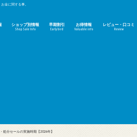
、お金に関する事。
報
ショップ別情報
早期割引
お得情報
レビュー・口コミ
Shop Sale Info
Early bird
Valuable info
Review
時期のまとめ
期のまとめ
ルミネ
マルイ（丸井）
パルコ
無印良品週間
東急ハンズ
ファミリーセール
ZOZOTOWN
ギルト
おせち料理
お中元
お歳暮
母の日
コーヒーチェーン店
映画館
定額サービス
Amazon
楽天
ガジェット
おせち料理レビュ
お取寄せ（ギルト
・処分セールの実施時期【2026年】