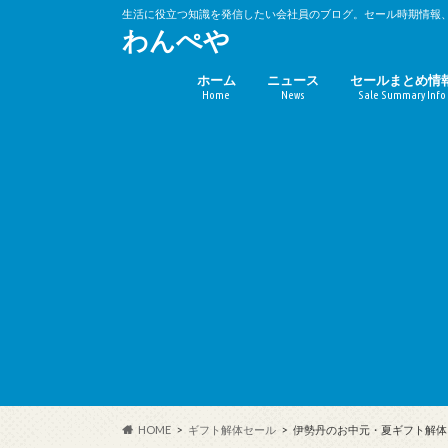
生活に役立つ知識を発信したい会社員のブログ。セール時期情報
わんぺや
ホーム
ニュース
セールまとめ情
Home
News
Sale Summary Info
バーゲンセール
キャンペーン時
(10%OFF)
HOME
ギフト解体セール
伊勢丹のお中元・夏ギフト解体