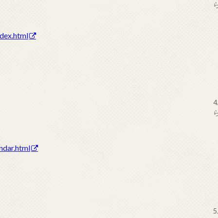
ndex.html
4
ndar.html
5