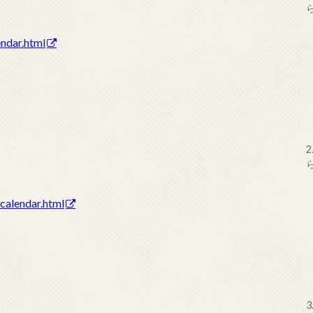
endar.html
2
calendar.html
3