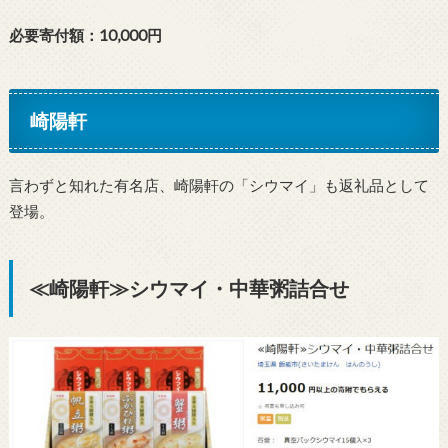
必要寄付額：10,000円
崎陽軒
言わずと知れた有名店、崎陽軒の「シウマイ」も返礼品として
登場。
≪崎陽軒≫シウマイ・中華粥詰合せ