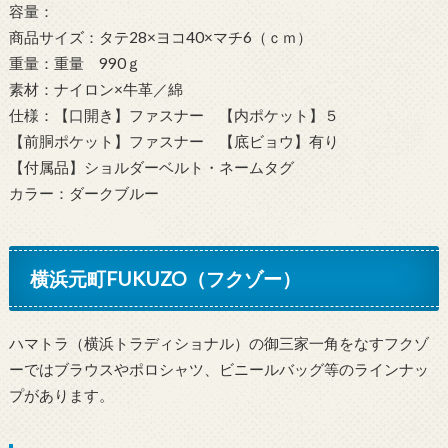
容量：
商品サイズ：タテ28×ヨコ40×マチ6（ｃｍ）
重量：重量 990ｇ
素材：ナイロン×牛革／綿
仕様：【口開き】ファスナー 【内ポケット】５
【前胴ポケット】ファスナー 【底ビョウ】有り
【付属品】ショルダーベルト・ネームタグ
カラー：ダークブルー
横浜元町FUKUZO（フクゾー）
ハマトラ（横浜トラディショナル）の御三家一角をなすフクゾ
ーではブラウスやポロシャツ、ビニールバッグ等のラインナッ
プがあります。