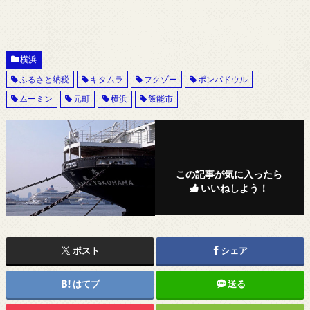
横浜
ふるさと納税
キタムラ
フクゾー
ポンパドウル
ムーミン
元町
横浜
飯能市
この記事が気に入ったら
いいねしよう！
ポスト
シェア
はてブ
送る