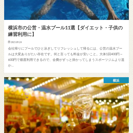
横浜市の公営・温水プール11選【ダイエット・子供の
練習利用に】
2025.09.24
会社帰りにプールでひと泳ぎしてリフレッシュして帰るには、公営の温水プー
ルは大変ありがたい存在です。何と言っても料金が安いこと。大体1回400円～
600円で都度利用できるので、会費がずっと掛かってしまうスポーツジムより遥
か…
横浜