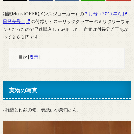
雑誌Men’sJOKER(メンズジョーカー）の
７月号（2017年7月9
日発売号）
の付録がヒステリックグラマーのミリタリーウォ
ッチだったので早速購入してみました。定価は付録分若干あが
って９８０円です。
目次
[
表示
]
実物の写真
↓雑誌と付録の箱。表紙は小栗旬さん。