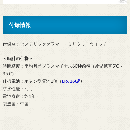
付録情報
付録名：ヒステリックグラマー ミリタリーウォッチ
＜時計の仕様＞
時間精度：平均月差プラスマイナス60秒前後（常温携帯5℃～
35℃）
仕様電池：ボタン型電池1個（
LR626
)
防水性能：なし
電池寿命：約1年
製造国：中国