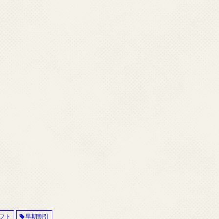
フト
早期割引