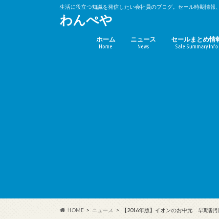
生活に役立つ知識を発信したい会社員のブログ。セール時期情報
わんぺや
ホーム
ニュース
セールまとめ情
Home
News
Sale Summary Info
バーゲンセール
キャンペーン時
(10%OFF)
HOME
ニュース
【2016年版】イオンのお中元 早期割