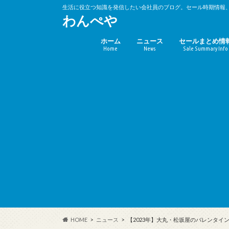
生活に役立つ知識を発信したい会社員のブログ。セール時期情報
わんぺや
ホーム
ニュース
セールまとめ情
Home
News
Sale Summary Info
バーゲンセール
キャンペーン時
(10%OFF)
HOME
ニュース
【2023年】大丸・松坂屋のバレンタ