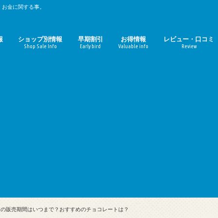
、お金に関する事。
報
ショップ別情報
早期割引
お得情報
レビュー・口コミ
Shop Sale Info
Early bird
Valuable info
Review
時期のまとめ
期のまとめ
ルミネ
マルイ（丸井）
パルコ
無印良品週間
東急ハンズ
ファミリーセール
ZOZOTOWN
ギルト
おせち料理
お中元
お歳暮
母の日
コーヒーチェーン店
映画館
定額サービス
Amazon
楽天
ガジェット
おせち料理レビュ
お取寄せ（ギルト
インの販売期間はいつまで？おすすめのチョコレートは？