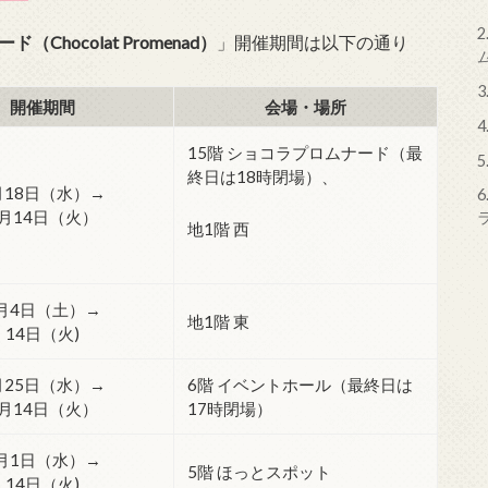
2
Chocolat Promenad）
」開催期間は以下の通り
3
開催期間
会場・場所
4
15階 ショコラプロムナード（最
5
終日は18時閉場）、
月18日（水）→
6
2月14日（火）
地1階 西
月4日（土）→
地1階 東
14日（火)
月25日（水）→
6階 イベントホール（最終日は
2月14日（火）
17時閉場）
月1日（水）→
5階 ほっとスポット
14日（火)