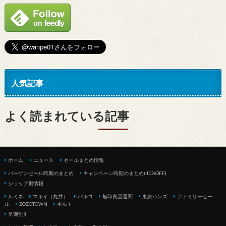
人気記事
よく読まれている記事
ホーム
ニュース
セールまとめ情報
バーゲンセール時期のまとめ
キャンペーン時期のまとめ(10%OFF)
ショップ別情報
ルミネ
マルイ（丸井）
パルコ
無印良品週間
東急ハンズ
ファミリーセー
ル
ZOZOTOWN
ギルト
早期割引