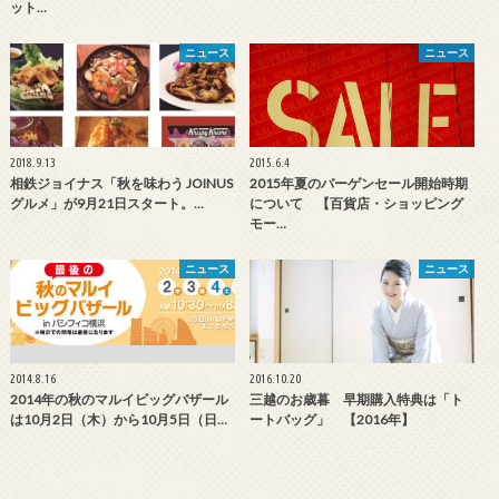
ット…
ニュース
ニュース
2018.9.13
2015.6.4
相鉄ジョイナス「秋を味わう JOINUS
2015年夏のバーゲンセール開始時期
グルメ」が9月21日スタート。…
について 【百貨店・ショッピング
モー…
ニュース
ニュース
2014.8.16
2016.10.20
2014年の秋のマルイビッグバザール
三越のお歳暮 早期購入特典は「ト
は10月2日（木）から10月5日（日…
ートバッグ」 【2016年】