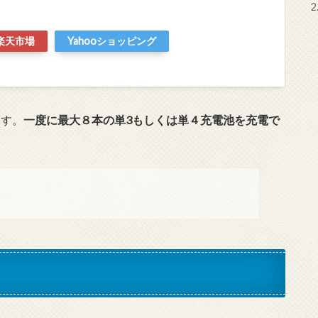
2
楽天市場
Yahooショッピング
ます。
一度に最大８本の単3もしくは単４充電池を充電で