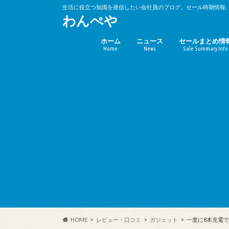
生活に役立つ知識を発信したい会社員のブログ。セール時期情報
わんぺや
ホーム
ニュース
セールまとめ情
Home
News
Sale Summary Info
バーゲンセール
キャンペーン時
(10%OFF)
HOME
レビュー・口コミ
ガジェット
一度に8本充電で