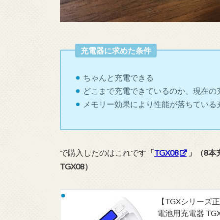
充電器に求めた条件
ちゃんと充電できる
どこまで充電できているのか、現在の
メモリー効果により性能が落ちている
で購入したのはこれです
「
TGX08
」（8本
TGX08）
【TGXシリーズ正
電池用充電器 TG