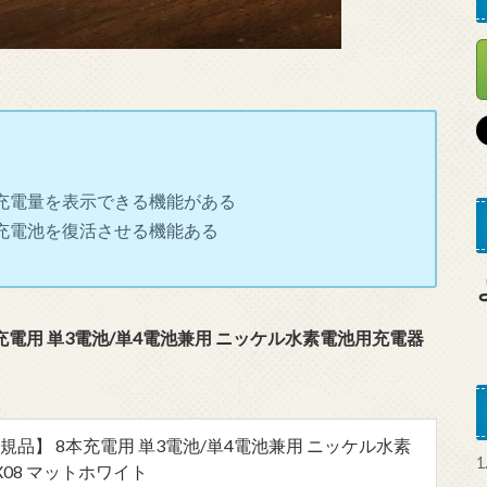
充電量を表示できる機能がある
充電池を復活させる機能ある
充電用 単3電池/単4電池兼用 ニッケル水素電池用充電器
規品】 8本充電用 単3電池/単4電池兼用 ニッケル水素
1
X08 マットホワイト