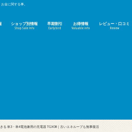
、お金に関する事。
報
ショップ別情報
早期割引
お得情報
レビュー・口コミ
Shop Sale Info
Early bird
Valuable info
Review
時期のまとめ
期のまとめ
ルミネ
マルイ（丸井）
パルコ
無印良品週間
東急ハンズ
ファミリーセール
ZOZOTOWN
ギルト
おせち料理
お中元
お歳暮
母の日
コーヒーチェーン店
映画館
定額サービス
Amazon
楽天
ガジェット
おせち料理レビュ
お取寄せ（ギルト
きる 単3・単4電池兼用の充電器 TGX08｜古いエネループも無事復活