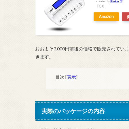
created by
Rinker
TGX
Amazon
おおよそ3,000円前後の価格で販売されてい
きます
。
目次
[
表示
]
実際のパッケージの内容