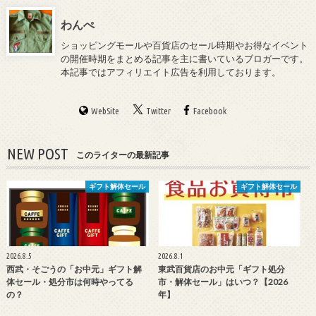
わんぺ
ショッピングモールや百貨店のセール時期やお得なイベント
の開催時期をまとめる記事を主に書いているブロガーです。
本記事ではアフィリエイト広告を利用しております。
WebSite
Twitter
Facebook
NEW POST
このライターの最新記事
ギフト解体セール
ギフト解体セール
2026.8.5
2026.8.1
西武・そごうの「お中元」ギフト解
東武百貨店のお中元「ギフト処分
体セール・処分市は何時やってる
市・解体セール」はいつ？【2026
の？
年】