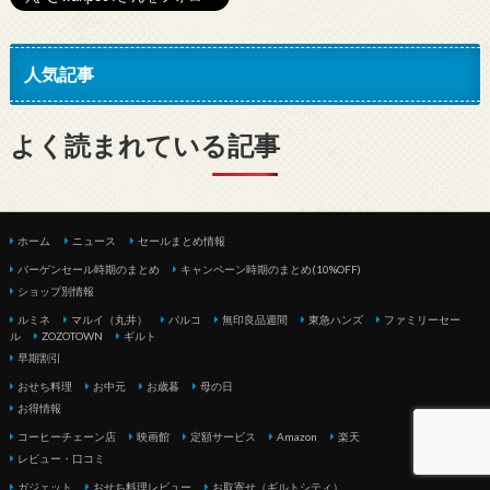
人気記事
よく読まれている記事
ホーム
ニュース
セールまとめ情報
バーゲンセール時期のまとめ
キャンペーン時期のまとめ(10%OFF)
ショップ別情報
ルミネ
マルイ（丸井）
パルコ
無印良品週間
東急ハンズ
ファミリーセー
ル
ZOZOTOWN
ギルト
早期割引
おせち料理
お中元
お歳暮
母の日
お得情報
コーヒーチェーン店
映画館
定額サービス
Amazon
楽天
レビュー・口コミ
ガジェット
おせち料理レビュー
お取寄せ（ギルトシティ）