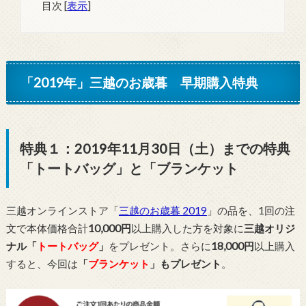
目次
[
表示
]
「2019年」三越のお歳暮 早期購入特典
特典１：2019年11月30日（土）までの特典
「トートバッグ」と「ブランケット
三越オンラインストア「
三越のお歳暮 2019
」の品を、1回の注
文で本体価格合計
10,000円
以上購入した方を対象に
三越オリジ
ナル「
トートバッグ
」
をプレゼント。さらに
18,000円
以上購入
すると、今回は
「
ブランケット
」もプレゼント
。