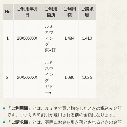
ご利用年月
ご利用
ご利用
ご請求
No.
日
箇所
額
額
ルミ
ネウ
1
20XX/X/XX
ィン
1,484
1,410
グ
東●紅
ルミ
ネウ
イン
2
20XX/X/XX
1,080
1,026
グ
ガト
ー●
「
ご利用額
」とは、ルミネで買い物をしたときの税込み金額
です。つまり５％割引が適用される前の金額になります。
「
ご請求額
」とは、実際にお金を引き落とされるときの金額