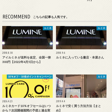
RECOMMEND
こちらの記事も人気です。
ルミネ
ルミネ
2018.8.30
2018.9.6
アイルミネ が送料を改定、全国一律
ルミネに入っている書店・本屋さん
300円【2022年4月5日から】
10％オフ・10倍ポイントキャンペーン
ルミネ
2026.4.23
2019.4.4
ルミネカード10％オフセールはいつ
ルミネで安く買う方法方法【まと
から？次回開催期間の予想と過去実
め】