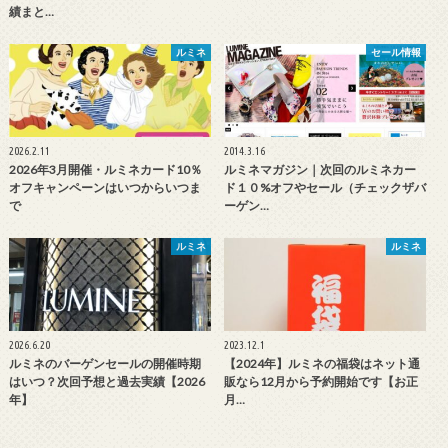
績まと…
ルミネ
セール情報
2026.2.11
2014.3.16
2026年3月開催・ルミネカード10％
ルミネマガジン｜次回のルミネカー
オフキャンペーンはいつからいつま
ド１０%オフやセール（チェックザバ
で
ーゲン…
ルミネ
ルミネ
2026.6.20
2023.12.1
ルミネのバーゲンセールの開催時期
【2024年】ルミネの福袋はネット通
はいつ？次回予想と過去実績【2026
販なら12月から予約開始です【お正
年】
月…