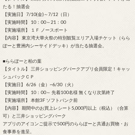
たる！抽選会
【実施日】 7/10(金)～7/12（日）
【実施時間】 10：00～21：00
【実施場所】 １Ｆ ノースポート
【内容】 東京湾大華火祭の特別観覧エリア入場チケット（らら
ぽーと豊洲内シーサイドデッキ）が当たる抽選会。
■ららぽーと柏の葉
【タイトル】 三井ショッピングパークアプリ会員限定！キャッ
シュバックＣＰ
【実施日】 6/26（金）~6/30（火）
【実施時間】 10：00～ 先着100名様 無くなり次第終了
【実施場所】 本館3F ソフトバンク前
【内容】 期間中のお買上レシート5,000円以上（税込）（合算
可）と三井ショッピングパーク
アプリのアイコンご提示で500円のららぽーと共通お買物・お
食事券を進呈。