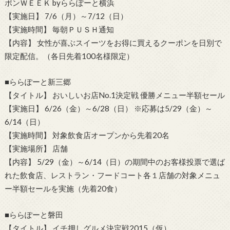
ポンＷＥＥＫ byららぽーと横浜
【実施日】 7/6（月）～7/12（日）
【実施時間】 毎朝ＰＵＳＨ通知
【内容】 女性が喜ぶスイーツをお得に買えるクーポンを日別で
限定配信。（各日先着100名様限定）
■ららぽーと新三郷
【タイトル】 おいしいお店No.1決定戦 優勝メニュー半額セール
【実施日】 6/26（金）～6/28（日） ※応募は5/29（金）～
6/14（日）
【実施時間】 対象飲食店オープンから先着20名
【実施場所】 店舗
【内容】 5/29（金）～6/14（日）の期間中のお客様投票で選ば
れた飲食店、レストラン・フードコート各１店舗の対象メニュ
ー半額セールを実施（先着20食）
■ららぽーと磐田
【タイトル】 イチ押しグルメ決定戦2015（仮）