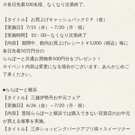
※各日先着100名様、なくなり次第終了。
【タイトル】 お買上げキャッシュバックＣＰ（仮）
【実施日】 7/15（水）～7/20（月・祝）
【実施時間】 10：00～なくなり次第終了
【内容】 期間中、館内お買上げレシート￥5,000（税込）毎に
各日先着50万円分の
ららぽーと共通お買物券500円分をプレゼント！
※イベント内容は変更になる場合がございます。あらかじめご
了承ください。
■ららぽーと横浜
【タイトル】 三越伊勢丹お中元フェア
【実施日】 6/26（金）～7/20（月・祝）
【内容】 普段ららぽーと横浜では購入できない百貨店のお中元
が買える催事を実施。
【タイトル】 三井ショッピングパークアプリ得々スイーツクー