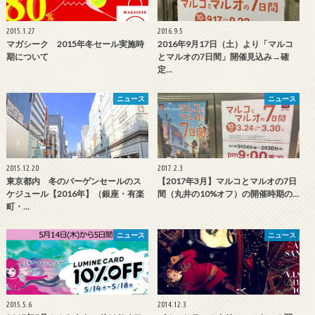
2015.1.27
2016.9.5
マガシーク 2015年冬セール実施時
2016年9月17日（土）より「マルコ
期について
とマルオの7日間」開催見込み→確
定…
ニュース
ニュース
2015.12.20
2017.2.3
東京都内 冬のバーゲンセールのス
【2017年3月】マルコとマルオの7日
ケジュール【2016年】（銀座・有楽
間（丸井の10%オフ）の開催時期の…
町・…
ニュース
ニュース
2015.5.6
2014.12.3