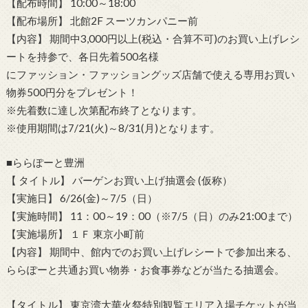
【配布時間】 10:00～18:00
【配布場所】 北館2F スーツカンパニー前
【内容】 期間中3,000円以上(税込・合算不可)のお買い上げレシ
ートを持参で、各日先着500名様
にファッション・ファッショングッズ店舗で使える専用お買い
物券500円分をプレゼント！
※先着数に達し次第配布終了となります。
※使用期間は7/21(火)～8/31(月)となります。
■ららぽーと豊洲
【 タイトル】 バーゲンお買い上げ抽選会 (仮称）
【実施日】 6/26(金)～7/5（日）
【実施時間】 11：00～19：00（※7/5（日）のみ21:00まで）
【実施場所】 １Ｆ 東京小町前
【内容】 期間中、館内でのお買い上げレシートで参加出来る、
ららぽーと共通お買い物券・お食事券などが当たる抽選会。
【タイトル】 東京湾大華火祭特別観覧エリア入場チケットが当