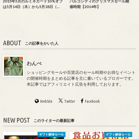
2015年5月のルミネカード10％オフ
パルコシティのクリスマスセール開
は5月14日（木）から5月18日（…
催時期【2014年】
ABOUT
この記事をかいた人
わんぺ
ショッピングモールや百貨店のセール時期やお得なイベント
の開催時期をまとめる記事を主に書いているブロガーです。
本記事ではアフィリエイト広告を利用しております。
WebSite
Twitter
Facebook
NEW POST
このライターの最新記事
ギフト解体セール
ギフト解体セール