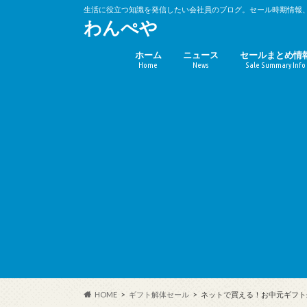
生活に役立つ知識を発信したい会社員のブログ。セール時期情報
わんぺや
ホーム
ニュース
セールまとめ情
Home
News
Sale Summary Info
バーゲンセール
キャンペーン時
(10%OFF)
HOME
ギフト解体セール
ネットで買える！お中元ギフト