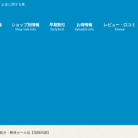
、お金に関する事。
報
ショップ別情報
早期割引
お得情報
レビュー・口コミ
Shop Sale Info
Early bird
Valuable info
Review
時期のまとめ
期のまとめ
ルミネ
マルイ（丸井）
パルコ
無印良品週間
東急ハンズ
ファミリーセール
ZOZOTOWN
ギルト
おせち料理
お中元
お歳暮
母の日
コーヒーチェーン店
映画館
定額サービス
Amazon
楽天
ガジェット
おせち料理レビュ
お取寄せ（ギルト
処分・解体セール品【混雑回避】