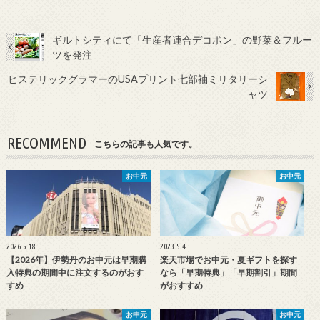
ギルトシティにて「生産者連合デコポン」の野菜＆フルー
ツを発注
ヒステリックグラマーのUSAプリント七部袖ミリタリーシ
ャツ
RECOMMEND
こちらの記事も人気です。
お中元
お中元
2026.5.18
2023.5.4
【2026年】伊勢丹のお中元は早期購
楽天市場でお中元・夏ギフトを探す
入特典の期間中に注文するのがおす
なら「早期特典」「早期割引」期間
すめ
がおすすめ
お中元
お中元