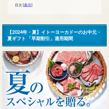
目次
[
表示
]
【2024年・夏】イトーヨーカドーのお中元・
夏ギフト 「早期割引」適用期間