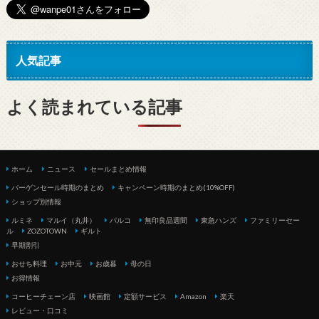
人気記事
よく読まれている記事
ホーム
ニュース
セールまとめ情報
バーゲンセール時期のまとめ
キャンペーン時期のまとめ(10%OFF)
ショップ別情報
ルミネ
マルイ（丸井）
パルコ
無印良品週間
東急ハンズ
ファミリーセー
ル
ZOZOTOWN
ギルト
早期割引
おせち料理
お中元
お歳暮
母の日
お得情報
コーヒーチェーン店
映画館
定額サービス
Amazon
楽天
レビュー・口コミ