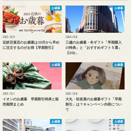
お歳暮
お歳暮
2025.10.9
2024.10.8
近鉄百貨店のお歳暮は10月から早め
三越のお歳暮・冬ギフト「早期購入
に注文するのがお得【早期割引】
の特典」と「おすすめギフト５選」
【202…
お歳暮
お歳暮
2025.10.1
2025.10.8
イオンのお歳暮 早期割引特典と販
大丸・松坂屋のお歳暮ギフト「早期
売期間まとめ
割引」は？キャンペーン内容につい
て
お歳暮
お歳暮