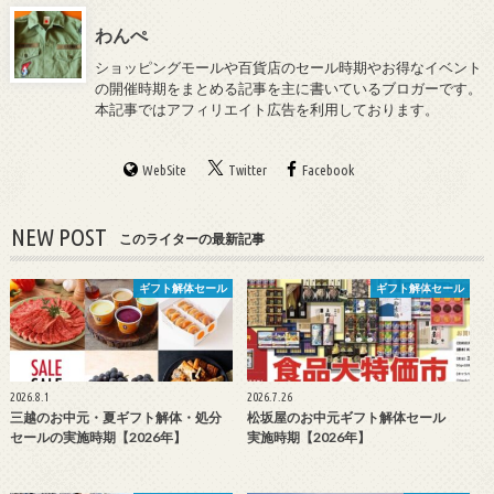
わんぺ
ショッピングモールや百貨店のセール時期やお得なイベント
の開催時期をまとめる記事を主に書いているブロガーです。
本記事ではアフィリエイト広告を利用しております。
WebSite
Twitter
Facebook
NEW POST
このライターの最新記事
ギフト解体セール
ギフト解体セール
2026.8.1
2026.7.26
三越のお中元・夏ギフト解体・処分
松坂屋のお中元ギフト解体セール
セールの実施時期【2026年】
実施時期【2026年】