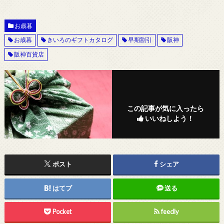
お歳暮
お歳暮
きいろのギフトカタログ
早期割引
阪神
阪神百貨店
この記事が気に入ったら
いいねしよう！
ポスト
シェア
はてブ
送る
Pocket
feedly