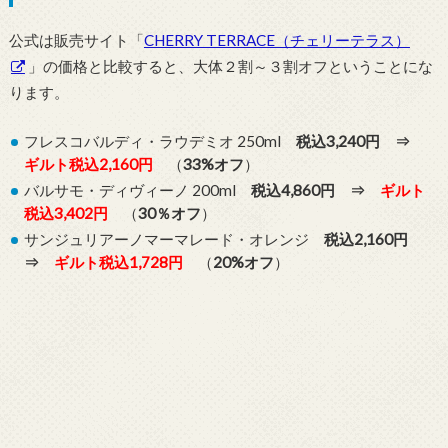
公式は販売サイト「
CHERRY TERRACE（チェリーテラス）
」の価格と比較すると、大体２割～３割オフということにな
ります。
フレスコバルディ・ラウデミオ 250ml
税込3,240円 ⇒
ギルト税込2,160円
（
33%オフ
）
バルサモ・ディヴィーノ 200ml
税込4,860円 ⇒
ギルト
税込3,402円
（
30％オフ
）
サンジュリアーノマーマレード・オレンジ
税込2,160円
⇒
ギルト税込1,728円
（
20%オフ
）