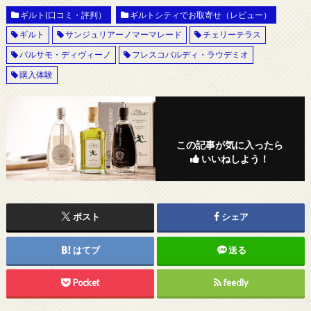
ギルト(口コミ・評判）
ギルトシティでお取寄せ（レビュー）
ギルト
サンジュリアーノマーマレード
チェリーテラス
バルサモ・ディヴィーノ
フレスコバルディ・ラウデミオ
購入体験
この記事が気に入ったら
いいねしよう！
ポスト
シェア
はてブ
送る
Pocket
feedly