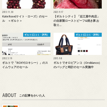
2013.11.30
2023.9.17
Kate Rose(ケイト・ローズ）のセー
【ギルトシティ 】「近江屋牛肉店」
ル ＜ギルト＞
の自家製ローストビーフ&焼き豚 お
取り…
ギルト(口コミ・評判）
ギルト(口コミ・評判）
2012.5.19
2015.9.8
ギルトで「ROXY(ロキシー）」のス
ギルトでオロビアンコ（Orobianco）
イムウェアのセール
のバッグと時計のセール実施中
ABOUT
この記事をかいた人