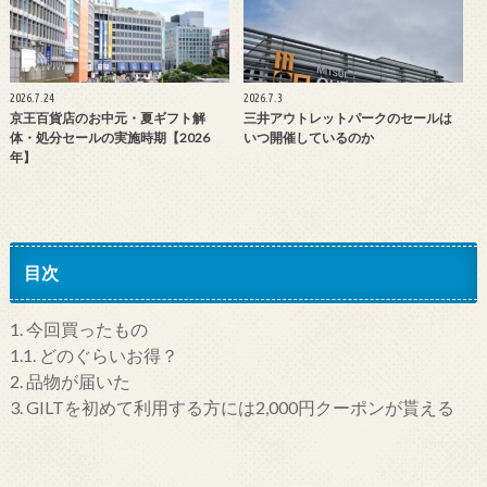
2026.7.24
2026.7.3
京王百貨店のお中元・夏ギフト解
三井アウトレットパークのセールは
体・処分セールの実施時期【2026
いつ開催しているのか
年】
目次
1.
今回買ったもの
1.1.
どのぐらいお得？
2.
品物が届いた
3.
GILTを初めて利用する方には2,000円クーポンが貰える