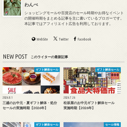
わんぺ
ショッピングモールや百貨店のセール時期やお得なイベント
の開催時期をまとめる記事を主に書いているブロガーです。
本記事ではアフィリエイト広告を利用しております。
WebSite
Twitter
Facebook
NEW POST
このライターの最新記事
ギフト解体セール
ギフト解体セール
2026.8.1
2026.7.26
三越のお中元・夏ギフト解体・処分
松坂屋のお中元ギフト解体セール
セールの実施時期【2026年】
実施時期【2026年】
ギフト解体セール
セール情報