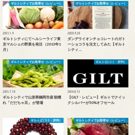
ギルトシティでお取寄せ（レビュー）
ギルトシティでお取寄せ（レビュー）
2013.1.9
2020.9.20
ギルトシティにてヘルシーライフ東
ダンデライオンチョコレートのガト
京マルシェの野菜を発注 （2013年1
ーショコラを注文してみた【ギルト
月）
シティ …
ギルトシティでお取寄せ（レビュー）
ギルト(口コミ・評判）
2015.7.19
2014.8.13
ギルトシティで山形県鶴岡市産 朝穫
【GILT・レビュー】ギルトでクイッ
れ「だだちゃ豆」 が登場
クシルバーが50%オフセール
ギルト(口コミ・評判）
ギルトシティでお取寄せ（レビュー）