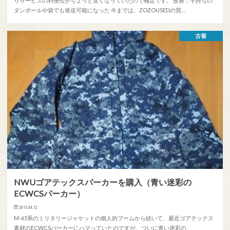
りサービスの利便性がちょっと良くなっていたので補足です。 改善：手持ちの
ダンボールや袋でも発送可能になった 今までは、ZOZOUSEDの買…
古着
NWUゴアテックスパーカーを購入（青い迷彩の
ECWCSパーカー）
2015.04.12
M-65系のミリタリージャケットの個人的ブームから続いて、最近ゴアテックス
素材のECWCSパーカーにハマっていたのですが、ついに青い迷彩の