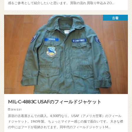
感をご参考として紹介したいと思います。 買取の流れ 買取り申込み ZO…
古着
MIL-C-4883C USAFのフィールドジャケット
2014.12.01
原宿の古着屋さんでの購入。4,500円なり。 USAF（アメリカ空軍）のフィール
ドジャケット。1965年製。 ちょっとマイナー感じの服で面白いです。 大きな襟
の中にはフードが収納されてます。同年代のフィールドジャケットM…