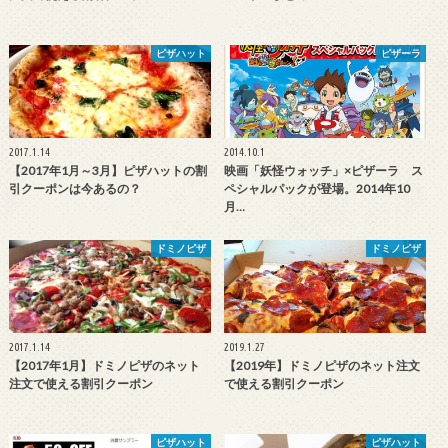
ピザハット
ピザーラ
2017.1.14
2014.10.1
【2017年1月～3月】ピザハットの割
映画「妖怪ウォッチ」×ピザーラ ス
引クーポンは今あるの？
ペシャルパックが登場。2014年10
月…
ドミノピザ
ドミノピザ
2017.1.14
2019.1.27
【2017年1月】ドミノピザのネット
【2019年】ドミノピザのネット注文
注文で使える割引クーポン
で使える割引クーポン
ピザハット
ピザハット