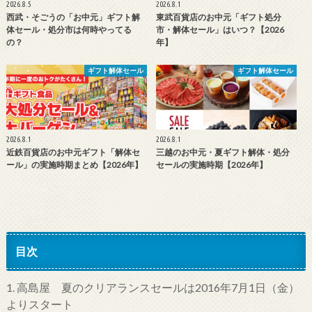
2026.8.5
2026.8.1
西武・そごうの「お中元」ギフト解
東武百貨店のお中元「ギフト処分
体セール・処分市は何時やってる
市・解体セール」はいつ？【2026
の？
年】
ギフト解体セール
ギフト解体セール
2026.8.1
2026.8.1
近鉄百貨店のお中元ギフト「解体セ
三越のお中元・夏ギフト解体・処分
ール」の実施時期まとめ【2026年】
セールの実施時期【2026年】
目次
1.
高島屋 夏のクリアランスセールは2016年7月1日（金）
よりスタート