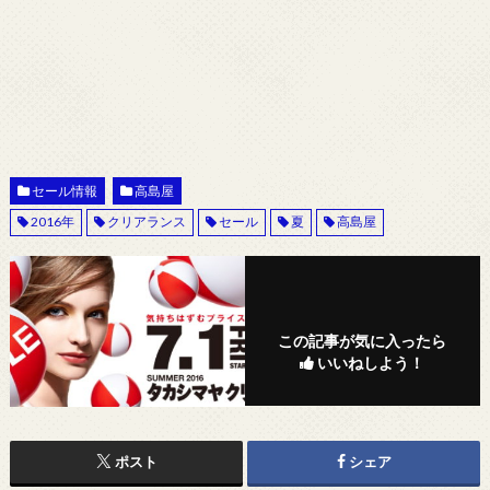
セール情報
高島屋
2016年
クリアランス
セール
夏
高島屋
この記事が気に入ったら
いいねしよう！
ポスト
シェア