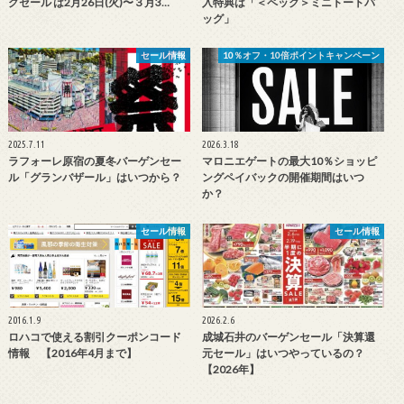
グセール は2月26日(火)〜３月3…
入特典は「＜ペック＞ミニトートバ
ッグ」
セール情報
10％オフ・10倍ポイントキャンペーン
2025.7.11
2026.3.18
ラフォーレ原宿の夏冬バーゲンセー
マロニエゲートの最大10％ショッピ
ル「グランバザール」はいつから？
ングペイバックの開催期間はいつ
か？
セール情報
セール情報
2016.1.9
2026.2.6
ロハコで使える割引クーポンコード
成城石井のバーゲンセール「決算還
情報 【2016年4月まで】
元セール」はいつやっているの？
【2026年】