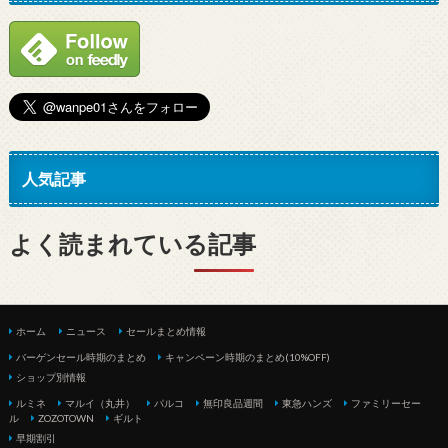
人気記事
よく読まれている記事
ホーム
ニュース
セールまとめ情報
バーゲンセール時期のまとめ
キャンペーン時期のまとめ(10%OFF)
ショップ別情報
ルミネ
マルイ（丸井）
パルコ
無印良品週間
東急ハンズ
ファミリーセー
ル
ZOZOTOWN
ギルト
早期割引