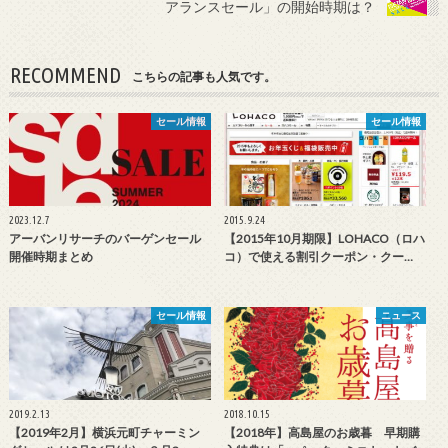
アランスセール」の開始時期は？
RECOMMEND
こちらの記事も人気です。
セール情報
セール情報
2023.12.7
2015.9.24
アーバンリサーチのバーゲンセール
【2015年10月期限】LOHACO（ロハ
開催時期まとめ
コ）で使える割引クーポン・クー…
セール情報
ニュース
2019.2.13
2018.10.15
【2019年2月】横浜元町チャーミン
【2018年】高島屋のお歳暮 早期購