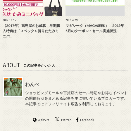
2017.10.15
2015.4.29
【2017年】高島屋のお歳暮 早期購
マガシーク（MAGASEEK） 2015年
入特典は「＜ペック＞折りたたみミ
5月のクーポン・セール実施状況…
ニバ…
ABOUT
この記事をかいた人
わんぺ
ショッピングモールや百貨店のセール時期やお得なイベント
の開催時期をまとめる記事を主に書いているブロガーです。
本記事ではアフィリエイト広告を利用しております。
WebSite
Twitter
Facebook