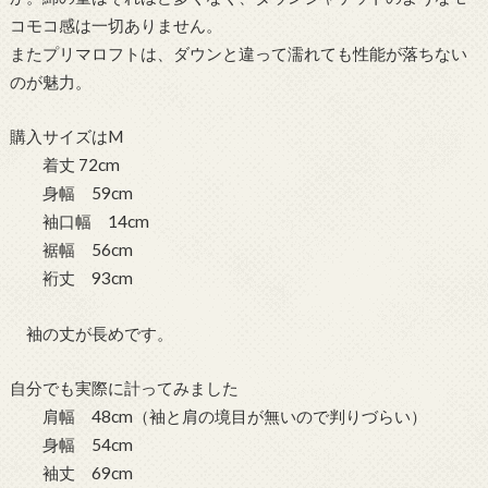
コモコ感は一切ありません。
またプリマロフトは、ダウンと違って濡れても性能が落ちない
のが魅力。
購入サイズはM
着丈 72cm
身幅 59cm
袖口幅 14cm
裾幅 56cm
裄丈 93cm
袖の丈が長めです。
自分でも実際に計ってみました
肩幅 48cm（袖と肩の境目が無いので判りづらい）
身幅 54cm
袖丈 69cm