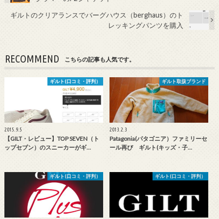
ギルトのクリアランスでバーグハウス（berghaus）のト
レッキングパンツを購入
RECOMMEND
こちらの記事も人気です。
ギルト(口コミ・評判）
ギルト取扱ブランド
2015.9.5
2013.2.3
【GILT・レビュー】TOP SEVEN（ト
Patagonia(パタゴニア）ファミリーセ
ップセブン）のスニーカーがギ…
ール再び ギルト(キッズ・子…
ギルト(口コミ・評判）
ギルト(口コミ・評判）