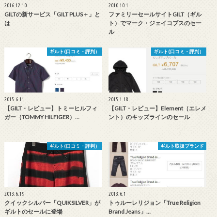
2016.12.10
2010.10.1
GILTの新サービス「GILT PLUS＋」と
ファミリーセールサイトGILT（ギル
は
ト）でマーク・ジェイコブスのセー
ル
ギルト(口コミ・評判）
ギルト(口コミ・評判）
2015.6.11
2015.1.18
【GILT・レビュー】トミーヒルフィ
【GILT・レビュー】Element（エレメ
ガー（TOMMY HILFIGER）…
ント）のキッズラインのセール
ギルト(口コミ・評判）
ギルト取扱ブランド
2013.6.19
2013.6.1
クイックシルバー「QUIKSILVER」が
トゥルーレリジョン「True Religion
ギルトのセールに登場
Brand Jeans」…