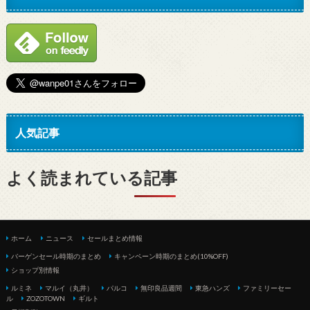
人気記事
よく読まれている記事
ホーム
ニュース
セールまとめ情報
バーゲンセール時期のまとめ
キャンペーン時期のまとめ(10%OFF)
ショップ別情報
ルミネ
マルイ（丸井）
パルコ
無印良品週間
東急ハンズ
ファミリーセー
ル
ZOZOTOWN
ギルト