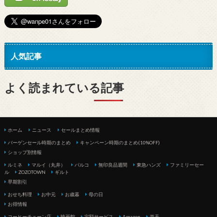
人気記事
よく読まれている記事
ホーム
ニュース
セールまとめ情報
バーゲンセール時期のまとめ
キャンペーン時期のまとめ(10%OFF)
ショップ別情報
ルミネ
マルイ（丸井）
パルコ
無印良品週間
東急ハンズ
ファミリーセー
ル
ZOZOTOWN
ギルト
早期割引
おせち料理
お中元
お歳暮
母の日
お得情報
コーヒーチェーン店
映画館
定額サービス
Amazon
楽天