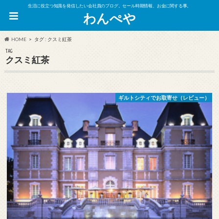
生活に役立つ知識を発信したい会社員のブログ。セール時期情報、お金に関する事。
わんぺや
HOME
タグ : クスミ紅茶
TAG
クスミ紅茶
ギルトシティでお取寄せ（レビュー）