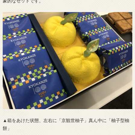
象的なセットです。
▲箱をあけた状態、左右に「京観世柚子」真ん中に「柚子型柚
餅」