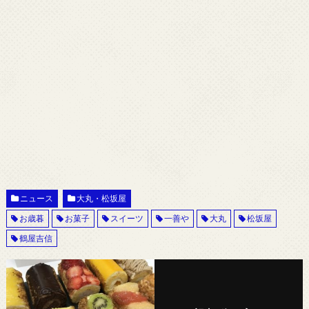
ニュース
大丸・松坂屋
お歳暮
お菓子
スイーツ
一善や
大丸
松坂屋
鶴屋吉信