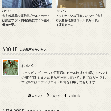
2023.7.9
2023.4.16
大丸松坂屋お得意様ゴールドカード
ネット申し込み可能になった「大丸
は銀座ブランド路面店にて５％割引
松坂屋お得意様ゴールドカード」
優待が受…
（外商カー…
ABOUT
この記事をかいた人
わんぺ
ショッピングモールや百貨店のセール時期やお得なイベント
の開催時期をまとめる記事を主に書いているブロガーです。
本記事ではアフィリエイト広告を利用しております。
WebSite
Twitter
Facebook
NEW POST