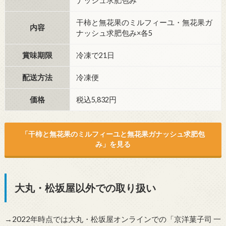
ナッシュ求肥包み
干柿と無花果のミルフィーユ・無花果ガ
内容
ナッシュ求肥包み×各5
賞味期限
冷凍で21日
配送方法
冷凍便
価格
税込5,832円
「干柿と無花果のミルフィーユと無花果ガナッシュ求肥包
み」を見る
大丸・松坂屋以外での取り扱い
→2022年時点では大丸・松坂屋オンラインでの「京洋菓子司 一