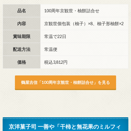
品名
100周年京観世・柚餅詰合せ
内容
京観世個包装（柚子）×8、柚子形柚餅×2
賞味期限
常温で22日
配送方法
常温便
価格
税込3,812円
鶴屋吉信「100周年京観世・柚餅詰合せ」を見る
京洋菓子司 一善や「干柿と無花果のミルフィ