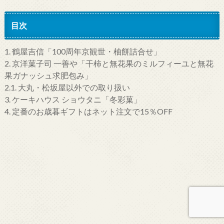
目次
1.
鶴屋吉信「100周年京観世・柚餅詰合せ」
2.
京洋菓子司 一善や「干柿と無花果のミルフィーユと無花
果ガナッシュ求肥包み」
2.1.
大丸・松坂屋以外での取り扱い
3.
ケーキハウス ショウタニ「冬彩菓」
4.
定番のお歳暮ギフトはネット注文で15％OFF