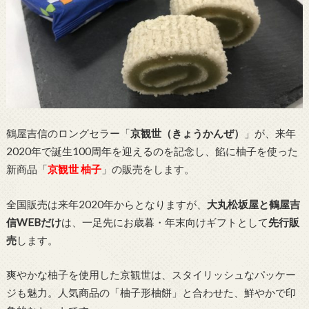
鶴屋吉信のロングセラー「
京観世（きょうかんぜ）
」が、来年
2020年で誕生100周年を迎えるのを記念し、餡に柚子を使った
新商品「
京観世 柚子
」の販売をします。
全国販売は来年2020年からとなりますが、
大丸松坂屋と鶴屋吉
信WEBだけ
は、一足先にお歳暮・年末向けギフトとして
先行販
売
します。
爽やかな柚子を使用した京観世は、スタイリッシュなパッケー
ジも魅力。人気商品の「柚子形柚餅」と合わせた、鮮やかで印