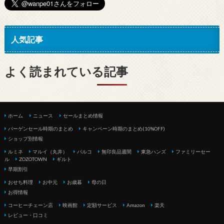
人気記事
よく読まれている記事
ホーム
ニュース
セールまとめ情報
バーゲンセール時期のまとめ
キャンペーン時期のまとめ(10%OFF)
ショップ別情報
ルミネ
マルイ（丸井）
パルコ
無印良品週間
東急ハンズ
ファミリーセー
ル
ZOZOTOWN
ギルト
早期割引
おせち料理
お中元
お歳暮
母の日
お得情報
コーヒーチェーン店
映画館
定額サービス
Amazon
楽天
レビュー・口コミ