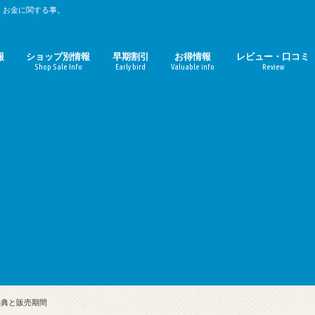
、お金に関する事。
報
ショップ別情報
早期割引
お得情報
レビュー・口コミ
Shop Sale Info
Early bird
Valuable info
Review
時期のまとめ
期のまとめ
ルミネ
マルイ（丸井）
パルコ
無印良品週間
東急ハンズ
ファミリーセール
ZOZOTOWN
ギルト
おせち料理
お中元
お歳暮
母の日
コーヒーチェーン店
映画館
定額サービス
Amazon
楽天
ガジェット
おせち料理レビュ
お取寄せ（ギルト
特典と販売期間