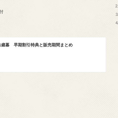
2
付
3
4
お歳暮 早期割引特典と販売期間まとめ