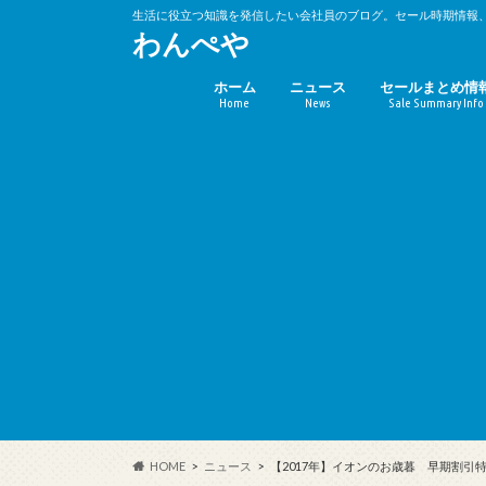
生活に役立つ知識を発信したい会社員のブログ。セール時期情報
わんぺや
ホーム
ニュース
セールまとめ情
Home
News
Sale Summary Info
バーゲンセール
キャンペーン時
(10%OFF)
HOME
ニュース
【2017年】イオンのお歳暮 早期割引