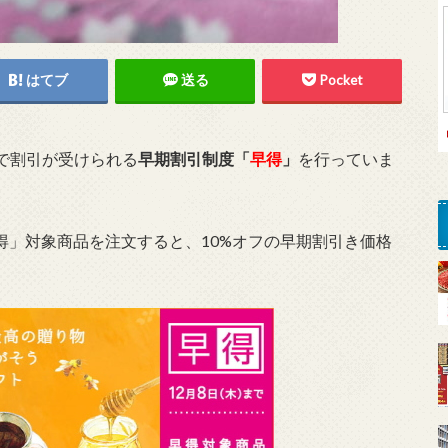
はてブ
送る
Pocket
で割引が受けられる
早期割引制度「
早得
」
を行っていま
早得」対象商品を注文すると、10%オフの早期割引き価格